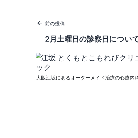
投
前の投稿
稿
2月土曜日の診察日につい
ナ
ビ
ゲ
大阪江坂にあるオーダーメイド治療の心療内
ー
シ
ョ
ン