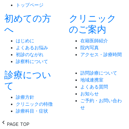
トップページ
初めての方
クリニック
へ
のご案内
はじめに
在籍医師紹介
よくあるお悩み
院内写真
初診のながれ
アクセス・診療時間
診察料について
診療につい
訪問診療について
地域連携室
て
よくある質問
お知らせ
診療方針
ご予約・お問い合わ
クリニックの特徴
せ
診療科目・症状
chevron_left
PAGE TOP